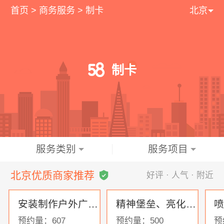
首页
>
商务服务
>
制卡
北京
制卡
服务类别
服务项目
北京优质商家推荐
好评 · 人气 · 附近
安装制作户外广告牌、喷绘招牌、门头发光字、文化背景墙、LED电子显示屏
精神堡垒、亮化工程、标牌标识、喷绘招牌、门头招牌安装、标识牌定制、户外广告制作、软膜灯箱广告、发光字定制、宣传栏定制、企业文化墙设计
预约量：607
预约量：500
预